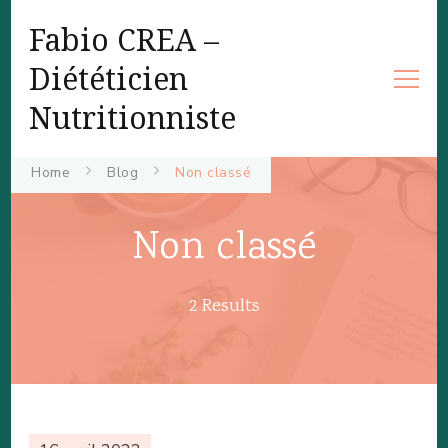
Fabio CREA –
Diététicien
Nutritionniste
Home
Blog
Non classé
Non classé
2 Results